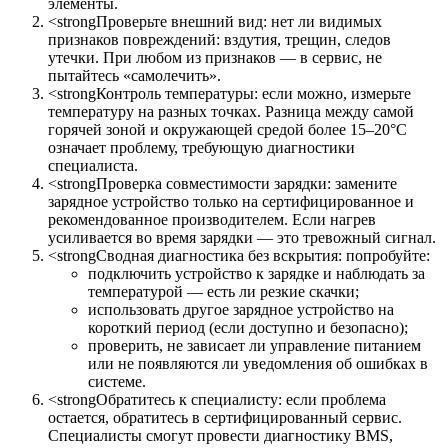
элементы.
<strongПроверьте внешний вид: нет ли видимых
признаков повреждений: вздутия, трещин, следов
утечки. При любом из признаков — в сервис, не
пытайтесь «самолечить».
<strongКонтроль температуры: если можно, измерьте
температуру на разных точках. Разница между самой
горячей зоной и окружающей средой более 15–20°C
означает проблему, требующую диагностики
специалиста.
<strongПроверка совместимости зарядки: замените
зарядное устройство только на сертифицированное и
рекомендованное производителем. Если нагрев
усиливается во время зарядки — это тревожный сигнал.
<strongСводная диагностика без вскрытия: попробуйте:
подключить устройство к зарядке и наблюдать за
температурой — есть ли резкие скачки;
использовать другое зарядное устройство на
короткий период (если доступно и безопасно);
проверить, не зависает ли управление питанием
или не появляются ли уведомления об ошибках в
системе.
<strongОбратитесь к специалисту: если проблема
остается, обратитесь в сертифицированный сервис.
Специалисты смогут провести диагностику BMS,