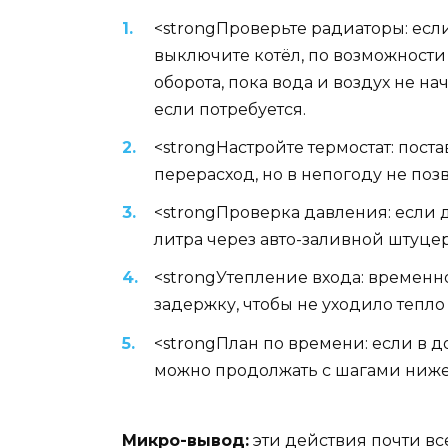
<strongПроверьте радиаторы: если
выключите котёл, по возможности 
оборота, пока вода и воздух не на
если потребуется.
<strongНастройте термостат: пост
перерасход, но в непогоду не поз
<strongПроверка давления: если д
литра через авто-заливной штуце
<strongУтепление входа: временн
задержку, чтобы не уходило тепло
<strongПлан по времени: если в д
можно продолжать с шагами ниже
Микро-вывод:
эти действия почти вс