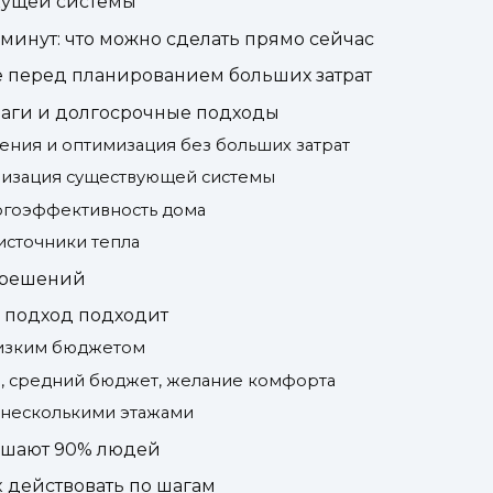
екущей системы
 минут: что можно сделать прямо сейчас
ме перед планированием больших затрат
аги и долгосрочные подходы
ения и оптимизация без больших затрат
низация существующей системы
ргоэффективность дома
источники тепла
 решений
й подход подходит
низким бюджетом
а, средний бюджет, желание комфорта
 несколькими этажами
ршают 90% людей
 действовать по шагам