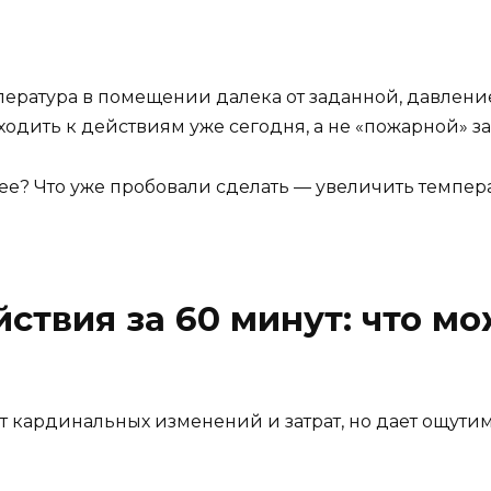
мпература в помещении далека от заданной, давлен
одить к действиям уже сегодня, а не «пожарной» з
нее? Что уже пробовали сделать — увеличить темпер
йствия за 60 минут: что м
бует кардинальных изменений и затрат, но дает ощут