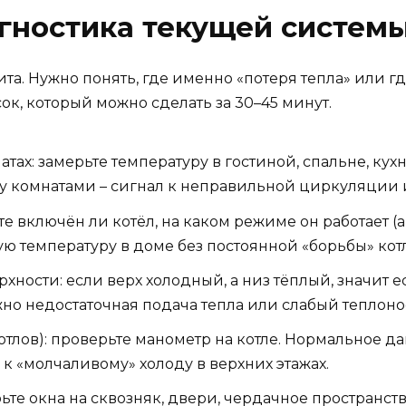
агностика текущей систем
ита. Нужно понять, где именно «потеря тепла» или г
к, который можно сделать за 30–45 минут.
атах: замерьте температуру в гостиной, спальне, кух
ду комнатами – сигнал к неправильной циркуляции 
те включён ли котёл, на каком режиме он работает (
температуру в доме без постоянной «борьбы» котла
хности: если верх холодный, а низ тёплый, значит е
жно недостаточная подача тепла или слабый теплоно
отлов): проверьте манометр на котле. Нормальное да
к «молчаливому» холоду в верхних этажах.
ьте окна на сквозняк, двери, чердачное пространств