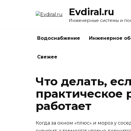
Перейти
Evdiral.ru
к
содержанию
Инженерные системы и по
Водоснабжение
Инженерное об
Свежее
Что делать, ес
практическое 
работает
Когда за окном «плюс» и мороз у сосе
скрипит, а термостат упорно держитс