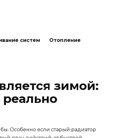
ивание систем
Отопление
авляется зимой:
 реально
сь бы. Особенно если старый радиатор
вый план действий: от быстрой