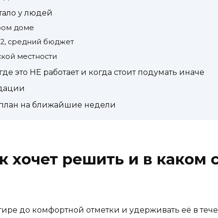
тало у людей
аром доме
 м2, средний бюджет
ской местности
де это НЕ работает и когда стоит подумать иначе
дации
 план на ближайшие недели
к хочет решить и в каком 
тире до комфортной отметки и удерживать её в тече