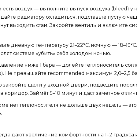
 есть воздух — выполните выпуск воздуха (bleed) у 
дайте радиатору охладиться, подставьте пустую чашку
чнут выходить стаи. Закройте вентиль и включите си
авьте дневную температуру 21–22°C, ночную — 18–19°C
волят системе «убить» себя холодом ночью.
авление ниже 1 бара — долейте теплоноситель согла
р). Не превышайте recommended максимум 2,0–2,5 ба
о закройте щели у входной двери, подведите поро
 в коридор. Займёт 5–10 минут и даст заметное отлич
оме нет теплоносителя не дольше двух недель — это
.
егда дают увеличение комфортности на 1–2 градуса