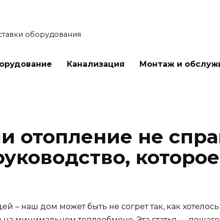
ставки оборудования
орудование
Канализация
Монтаж и обслуж
ли отопление не спр
руководство, которое
дей – наш дом может быть не согрет так, как хотело
я на минимальном теплообмене. Эта статья — пошаго