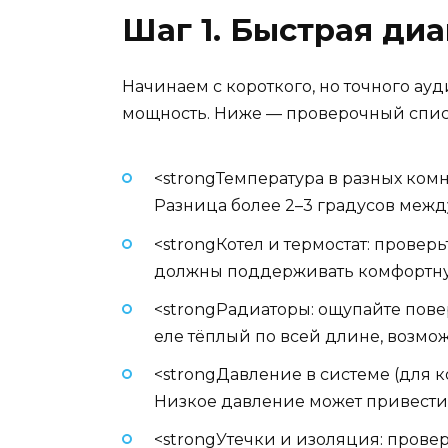
Шаг 1. Быстрая ди
Начинаем с короткого, но точного ауд
мощность. Ниже — проверочный списо
<strongТемпература в разных комн
Разница более 2–3 градусов меж
<strongКотел и термостат: проверь
должны поддерживать комфортную 
<strongРадиаторы: ощупайте повер
еле тёплый по всей длине, возмо
<strongДавление в системе (для к
Низкое давление может привести 
<strongУтечки и изоляция: провер