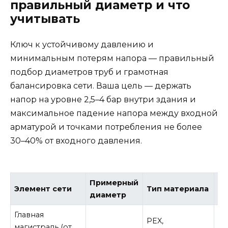
правильный диаметр и что
учитывать
Ключ к устойчивому давлению и
минимальным потерям напора — правильный
подбор диаметров труб и грамотная
балансировка сети. Ваша цель — держать
напор на уровне 2,5–4 бар внутри здания и
максимальное падение напора между входной
арматурой и точками потребления не более
30–40% от входного давления.
Примерный
Элемент сети
Тип материала
К
диаметр
Главная
Ус
PEX,
магистраль (от
да