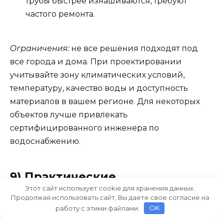
трубы быстрее изнашиваются, требуют
частого ремонта.
Ограничения:
не все решения подходят под
все города и дома. При проектировании
учитывайте зону климатических условий,
температуру, качество воды и доступность
материалов в вашем регионе. Для некоторых
объектов лучше привлекать
сертифицированного инженера по
водоснабжению.
9) Практические
инструктивные шаги: что
Этот сайт использует cookie для хранения данных.
Продолжая использовать сайт, Вы даете свое согласие на
сделать прямо сейчас
работу с этими файлами.
OK