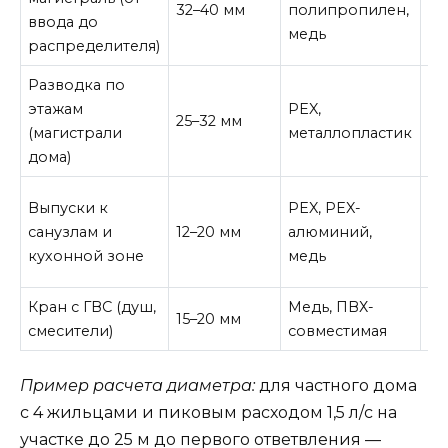
32–40 мм
полипропилен,
ввода до
ми
медь
распределителя)
на
Разводка по
Ба
этажам
PEX,
ра
25–32 мм
(магистрали
металлопластик
ми
дома)
вх
Ну
Выпуски к
PEX, PEX-
до
санузлам и
12–20 мм
алюминий,
дл
кухонной зоне
медь
п
Кран с ГВС (душ,
Медь, ПВХ-
Уд
15–20 мм
смесители)
совместимая
ре
Пример расчета диаметра:
для частного дома
с 4 жильцами и пиковым расходом 1,5 л/с на
участке до 25 м до первого ответвления —