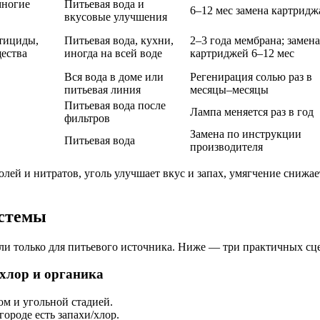
многие
Питьевая вода и
6–12 мес замена картридж
вкусовые улучшения
стициды,
Питьевая вода, кухни,
2–3 года мембрана; замена
ества
иногда на всей воде
картриджей 6–12 мес
Вся вода в доме или
Регенирация солью раз в
питьевая линия
месяцы–месяцы
Питьевая вода после
Лампа меняется раз в год
фильтров
Замена по инструкции
Питьевая вода
производителя
ей и нитратов, уголь улучшает вкус и запах, умягчение снижа
истемы
или только для питьевого источника. Ниже — три практичных сц
 хлор и органика
м и угольной стадией.
городе есть запахи/хлор.