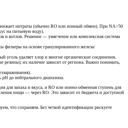
о снижает нитраты (обычно RO или ионный обмен). При NA>50
ус на питьевую воду).
ов и котлов. Решение — умягчение или комплексная система
ны фильтры на основе гранулированного железа/
й уголь удаляет хлор и многие органические соединения.
 резины); их наличие зависит от региона. Важно понимать,
еззараживания).
 pH до нейтрального диапазона.
ция для запаха и вкуса, и RO или ионно-обменная ступень для
овления пищи — через RO. Это зависит от бюджета и доступной
уем, что сохраняем. Без четкой идентификации рискуете