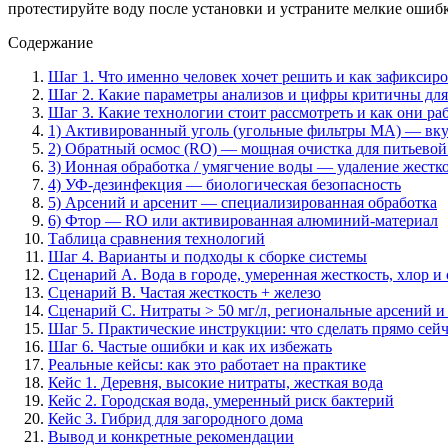
протестируйте воду после установки и устраните мелкие ошибк
Содержание
Шаг 1. Что именно человек хочет решить и как зафиксиро
Шаг 2. Какие параметры анализов и цифры критичны дл
Шаг 3. Какие технологии стоит рассмотреть и как они ра
1) Активированный уголь (угольные фильтры МА) — вкус,
2) Обратный осмос (RO) — мощная очистка для питьевой
3) Ионная обработка / умягчение воды — удаление жестк
4) УФ-дезинфекция — биологическая безопасность
5) Арсений и арсенит — специализированная обработка
6) Фтор — RO или активированная алюминий-материал
Таблица сравнения технологий
Шаг 4. Варианты и подходы к сборке системы
Сценарий A. Вода в городе, умеренная жесткость, хлор и
Сценарий B. Частая жесткость + железо
Сценарий C. Нитраты > 50 мг/л, региональные арсений и
Шаг 5. Практические инструкции: что сделать прямо сей
Шаг 6. Частые ошибки и как их избежать
Реальные кейсы: как это работает на практике
Кейс 1. Деревня, высокие нитраты, жесткая вода
Кейс 2. Городская вода, умеренный риск бактерий
Кейс 3. Гибрид для загородного дома
Вывод и конкретные рекомендации