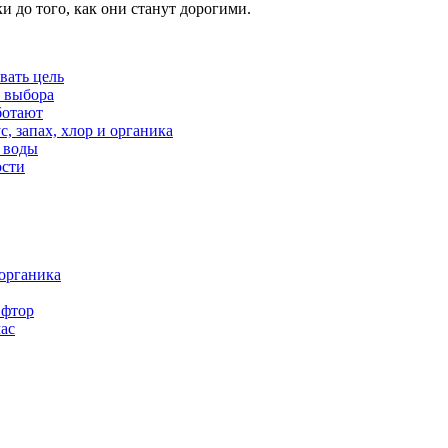
и до того, как они станут дорогими.
вать цель
я выбора
ботают
 запах, хлор и органика
 воды
ости
 органика
 фтор
час