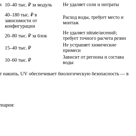
а
Не удаляет соли и нитраты
10–40 тыс. ₽ за модуль
40–180 тыс. ₽ в
Расход воды, требует место и
зависимости от
монтаж
конфигурации
Не удаляет nitrate/arсений;
20–80 тыс. ₽ за блок
требует точного расчета резин
Не устраняет химические
15–40 тыс. ₽
примеси
Зависит от региона и состава
10–60 тыс. ₽
воды
ет накипь, UV обеспечивает биологическую безопасность — в
енария: