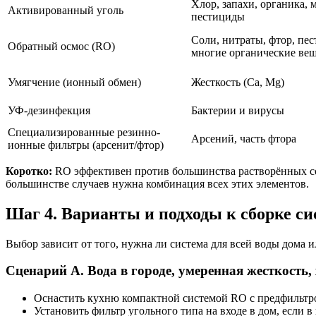
Хлор, запахи, органика, 
Активированный уголь
пестициды
Соли, нитраты, фтор, пе
Обратный осмос (RO)
многие органические вещ
Умягчение (ионный обмен)
Жесткость (Ca, Mg)
УФ-дезинфекция
Бактерии и вирусы
Специализированные резинно-
Арсений, часть фтора
ионные фильтры (арсенит/фтор)
Коротко:
RO эффективен против большинства растворённых сол
большинстве случаев нужна комбинация всех этих элементов.
Шаг 4. Варианты и подходы к сборке с
Выбор зависит от того, нужна ли система для всей воды дома 
Сценарий A. Вода в городе, умеренная жесткость,
Оснастить кухню компактной системой RO с предфильтро
Установить фильтр угольного типа на входе в дом, если в 