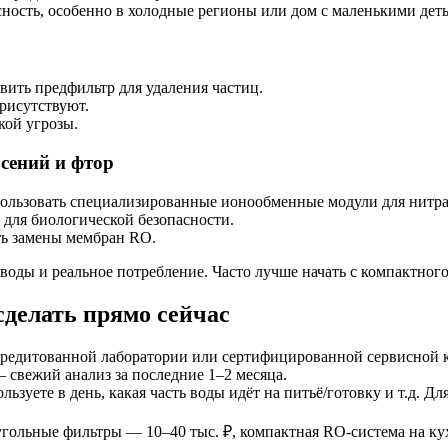
ность, особенно в холодные регионы или дом с маленькими дет
вить предфильтр для удаления частиц.
рисутствуют.
кой угрозы.
сений и фтор
ользовать специализированные ионообменные модули для нитра
 для биологической безопасности.
ть замены мембран RO.
оды и реальное потребление. Часто лучше начать с компактного
сделать прямо сейчас
редитованной лаборатории или сертифицированной сервисной ко
— свежий анализ за последние 1–2 месяца.
льзуете в день, какая часть воды идёт на питьё/готовку и т.д. 
 угольные фильтры — 10–40 тыс. ₽, компактная RO-система на 