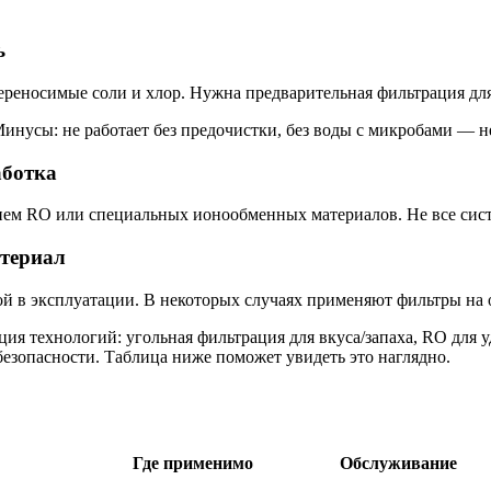
ь
переносимые соли и хлор. Нужна предварительная фильтрация для
инусы: не работает без предочистки, без воды с микробами — н
аботка
анием RO или специальных ионообменных материалов. Не все сис
териал
огой в эксплуатации. В некоторых случаях применяют фильтры н
я технологий: угольная фильтрация для вкуса/запаха, RO для у
безопасности. Таблица ниже поможет увидеть это наглядно.
Где применимо
Обслуживание