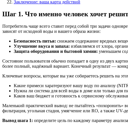
Заключение: ваша карта действий
Шаг 1. Что именно человек хочет решит
Потребитель чаще всего ставит перед собой три задачи одновр
зависят от исходной воды и вашего образа жизни:
Безопасность питья:
снижаем содержание вредных веществ
Улучшение вкуса и запаха:
избавляемся от хлора, орган
Защита оборудования и бытовой химии:
уменьшаем сод
Состояние пользователя обычно попадает в одну из двух картин
более полный, надёжный вариант. Конечный результат — конкре
Ключевые вопросы, которые вы уже собираетесь решить на этом
Какие примеси харатеризуют вашу воду по анализу (NI
Нужна ли система для всей воды в доме или только для п
Каков ваш бюджет и готовность к сервисному обслужив
Маленький практический вывод: не пытайтесь «похоронить» вс
фильтрация, угольная стадия, умягчение или RO, а также UV-д
Вывод шага 1:
определите цель по каждому параметру анализа