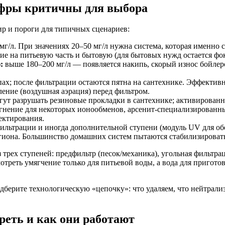
ифры критичны для выбора
ир и пороги для типичных сценариев:
г/л. При значениях 20–50 мг/л нужна система, которая именн
ие на питьевую часть и бытовую (для бытовых нужд остается фок
:
выше 180–200 мг/л — появляется накипь, скорый износ бойлер
пах; после фильтрации остаются пятна на сантехнике. Эффектив
ение (воздушная аэрация) перед фильтром.
ут разрушать резиновые прокладки в сантехнике; активированны
нение для некоторых ионообменов, арсенит-специализированные
оектирования.
ильтрации и иногда дополнительной ступени (модуль UV для об
егиона. Большинство домашних систем пытаются стабилизировать
 трех ступеней: предфильтр (песок/механика), угольная фильтра
отреть умягчение только для питьевой воды, а вода для пригот
берите технологическую «цепочку»: что удаляем, что нейтрализ
реть и как они работают