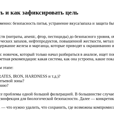
ь и как зафиксировать цель
еменно: безопасность питья, устранение вкуса/запаха и защита 
 (нитраты, arsenic, фтор, пестициды) до безопасного уровня, о
ических запахов, нефтепродуктов, повышенной жесткости, металл
ержание железа и марганца, которые приводят к окрашиванию и
: новичок, который только начал разбираться в анализе, ищет п
тная рекомендация: какая система, как она устроена, какие пока
 этапе:
TRATES, IRON, HARDNESS и т.д.)?
итьевой зоны?
анию?
е проблемы одной большой фильтрацией. В большинстве случаев
езинфекция для биологической безопасности. Далее — конкретик
 — что нужно удалить, что сохранить, где возможны компромис