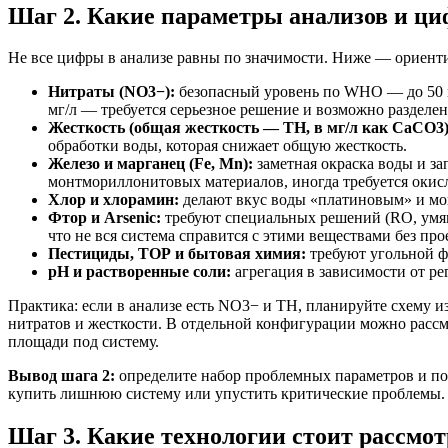
Шаг 2. Какие параметры анализов и ц
Не все цифры в анализе равны по значимости. Ниже — ориент
Нитраты (NO3−):
безопасный уровень по WHO — до 50 м
мг/л — требуется серьезное решение и возможно разделен
Жесткость (общая жесткость — TH, в мг/л как CaCO3)
обработки воды, которая снижает общую жесткость.
Железо и марганец (Fe, Mn):
заметная окраска воды и за
монтмориллонитовых материалов, иногда требуется окисл
Хлор и хлорамин:
делают вкус воды «платиновым» и мог
Фтор и Arsenic:
требуют специальных решений (RO, умяг
что не вся система справится с этими веществами без пр
Пестициды, ТОР и бытовая химия:
требуют угольной ф
pH и растворенные соли:
агрегация в зависимости от р
Практика: если в анализе есть NO3− и TH, планируйте схему из
нитратов и жесткости. В отдельной конфигурации можно рассм
площади под систему.
Вывод шага 2:
определите набор проблемных параметров и под
купить лишнюю систему или упустить критические проблемы.
Шаг 3. Какие технологии стоит рассмот