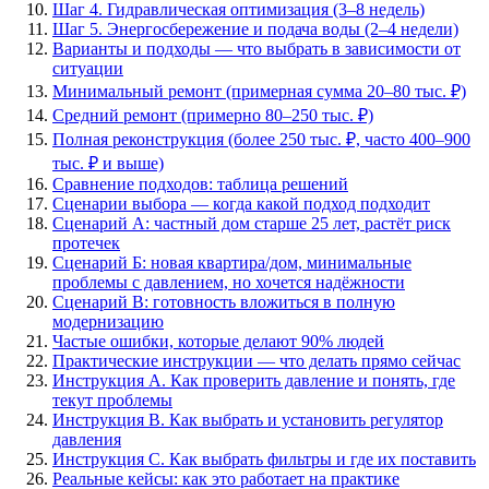
Шаг 4. Гидравлическая оптимизация (3–8 недель)
Шаг 5. Энергосбережение и подача воды (2–4 недели)
Варианты и подходы — что выбрать в зависимости от
ситуации
Минимальный ремонт (примерная сумма 20–80 тыс. ₽)
Средний ремонт (примерно 80–250 тыс. ₽)
Полная реконструкция (более 250 тыс. ₽, часто 400–900
тыс. ₽ и выше)
Сравнение подходов: таблица решений
Сценарии выбора — когда какой подход подходит
Сценарий А: частный дом старше 25 лет, растёт риск
протечек
Сценарий Б: новая квартира/дом, минимальные
проблемы с давлением, но хочется надёжности
Сценарий В: готовность вложиться в полную
модернизацию
Частые ошибки, которые делают 90% людей
Практические инструкции — что делать прямо сейчас
Инструкция A. Как проверить давление и понять, где
текут проблемы
Инструкция B. Как выбрать и установить регулятор
давления
Инструкция C. Как выбрать фильтры и где их поставить
Реальные кейсы: как это работает на практике