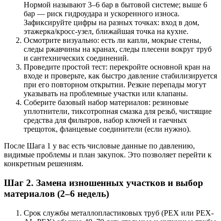
Нормой называют 3–6 бар в бытовой системе; выше 6
бар — риск гидроудара и ускоренного износа.
Зафиксируйте цифры на разных точках: вход в дом,
этажерка/кросс-узел, ближайшая точка на кухне.
Осмотрите визуально: есть ли капли, мокрые стены,
следы ржавчины на кранах, следы плесени вокруг труб
и сантехнических соединений.
Проведите простой тест: перекройте основной кран на
входе и проверьте, как быстро давление стабилизируется
при его повторном открытии. Резкие перепады могут
указывать на проблемные участки или клапаны.
Соберите базовый набор материалов: резиновые
уплотнители, тиксотропная смазка для резьб, чистящие
средства для фильтров, набор ключей и гаечных
трещоток, фланцевые соединители (если нужно).
После Шага 1 у вас есть числовые данные по давлению,
видимые проблемы и план закупок. Это позволяет перейти к
конкретным решениям.
Шаг 2. Замена изношенных участков и выбор
материалов (2–6 недель)
Срок службы металлопластиковых труб (PEX или PEX-