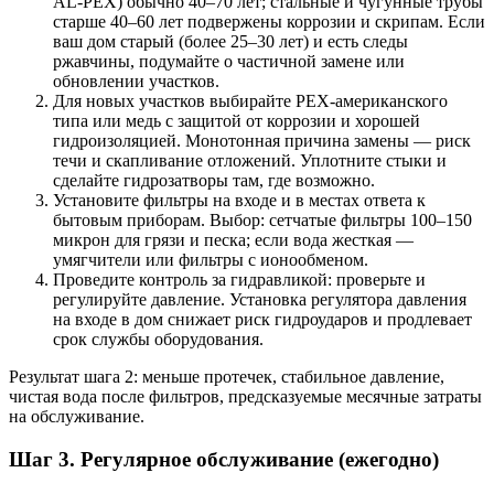
AL-PEX) обычно 40–70 лет; стальные и чугунные трубы
старше 40–60 лет подвержены коррозии и скрипам. Если
ваш дом старый (более 25–30 лет) и есть следы
ржавчины, подумайте о частичной замене или
обновлении участков.
Для новых участков выбирайте PEX-американского
типа или медь с защитой от коррозии и хорошей
гидроизоляцией. Монотонная причина замены — риск
течи и скапливание отложений. Уплотните стыки и
сделайте гидрозатворы там, где возможно.
Установите фильтры на входе и в местах ответа к
бытовым приборам. Выбор: сетчатые фильтры 100–150
микрон для грязи и песка; если вода жесткая —
умягчители или фильтры с ионообменом.
Проведите контроль за гидравликой: проверьте и
регулируйте давление. Установка регулятора давления
на входе в дом снижает риск гидроударов и продлевает
срок службы оборудования.
Результат шага 2: меньше протечек, стабильное давление,
чистая вода после фильтров, предсказуемые месячные затраты
на обслуживание.
Шаг 3. Регулярное обслуживание (ежегодно)