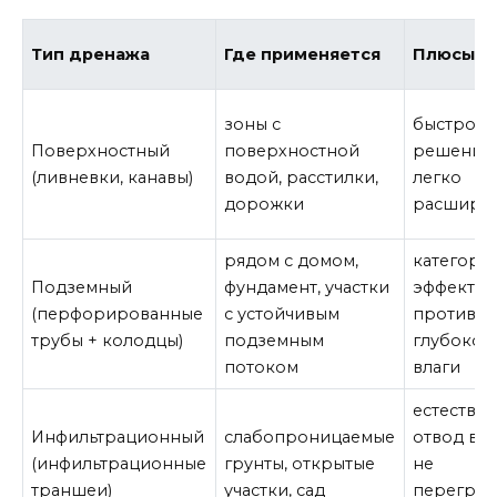
Тип дренажа
Где применяется
Плюсы
зоны с
быстрое
Поверхностный
поверхностной
решение,
(ливневки, канавы)
водой, расстилки,
легко
дорожки
расшири
рядом с домом,
категори
Подземный
фундамент, участки
эффектив
(перфорированные
с устойчивым
против
трубы + колодцы)
подземным
глубокой
потоком
влаги
естестве
Инфильтрационный
слабопроницаемые
отвод во
(инфильтрационные
грунты, открытые
не
траншеи)
участки, сад
перегруж