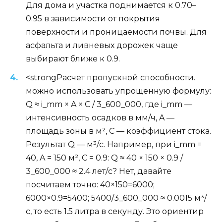
Для дома и участка поднимается к 0.70–
0.95 в зависимости от покрытия
поверхности и проницаемости почвы. Для
асфальта и ливневых дорожек чаще
выбирают ближе к 0.9.
<strongРасчет пропускной способности.
можно использовать упрощенную формулу:
Q ≈ i_mm × A × C / 3_600_000, где i_mm —
интенсивность осадков в мм/ч, A —
площадь зоны в м², C — коэффициент стока.
Результат Q — м³/с. Например, при i_mm =
40, A = 150 м², C = 0.9: Q ≈ 40 × 150 × 0.9 /
3_600_000 ≈ 2.4 лет/с? Нет, давайте
посчитаем точно: 40×150=6000;
6000×0.9=5400; 5400/3_600_000 ≈ 0.0015 м³/
с, то есть 1.5 литра в секунду. Это ориентир