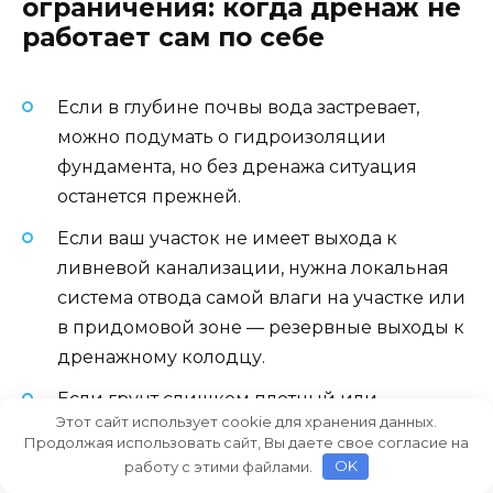
ограничения: когда дренаж не
работает сам по себе
Если в глубине почвы вода застревает,
можно подумать о гидроизоляции
фундамента, но без дренажа ситуация
останется прежней.
Если ваш участок не имеет выхода к
ливневой канализации, нужна локальная
система отвода самой влаги на участке или
в придомовой зоне — резервные выходы к
дренажному колодцу.
Если грунт слишком плотный или
Этот сайт использует cookie для хранения данных.
каменистый, инфильтрационная система
Продолжая использовать сайт, Вы даете свое согласие на
будет работать медленнее, и тогда нужна
работу с этими файлами.
OK
дополнительная подача воды в колодец