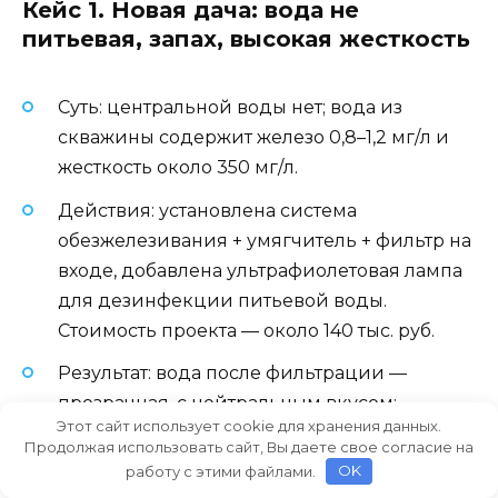
Кейс 1. Новая дача: вода не
питьевая, запах, высокая жесткость
Суть: центральной воды нет; вода из
скважины содержит железо 0,8–1,2 мг/л и
жесткость около 350 мг/л.
Действия: установлена система
обезжелезивания + умягчитель + фильтр на
входе, добавлена ультрафиолетовая лампа
для дезинфекции питьевой воды.
Стоимость проекта — около 140 тыс. руб.
Результат: вода после фильтрации —
прозрачная, с нейтральным вкусом;
Этот сайт использует cookie для хранения данных.
давление стабильно, обслуживание раз в
Продолжая использовать сайт, Вы даете свое согласие на
год с обновлениями фильтров.
работу с этими файлами.
OK