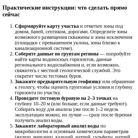
Практические инструкции: что сделать прямо
сейчас
Сформируйте карту участка
и отметьте зоны под
домом, баней, септиком, дорогами. Определите зоны
возможного размещения скважины и зоны исключения
(площадки с превышением уклона, зоны близко к
канализационной системе).
Соберите данные по грунтам региона
— попробуйте
найти карты водоносных горизонтов, данные
регионального водоснабжения и, если возможно,
свяжитесь с местной геологической службой. Это
сократит число тестовых буров.
Закажите предварительную геофизику
или обрашение
к геологу, чтобы оценить грунтовые условия и глубину
горизонта по участку.
Проведите тестовую буровую на 2–3 точках
на
глубину 10–20 м (или больше, если данные требуют).
Собирать воду для анализа уже после 1–2 недель
эксплуатации можно, но лучше — сразу после бурения
получить анализ воды.
Закажите лабораторный анализ воды
по
микробиологии и основным химическим параметрам
(железо, марганец, кальций, натрий, сульфаты, натрий,