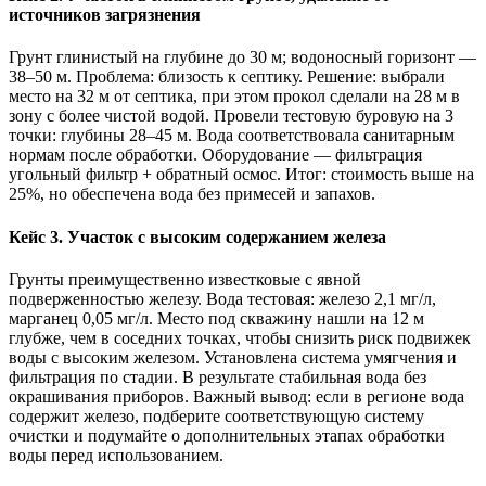
источников загрязнения
Грунт глинистый на глубине до 30 м; водоносный горизонт —
38–50 м. Проблема: близость к септику. Решение: выбрали
место на 32 м от септика, при этом прокол сделали на 28 м в
зону с более чистой водой. Провели тестовую буровую на 3
точки: глубины 28–45 м. Вода соответствовала санитарным
нормам после обработки. Оборудование — фильтрация
угольный фильтр + обратный осмос. Итог: стоимость выше на
25%, но обеспечена вода без примесей и запахов.
Кейс 3. Участок с высоким содержанием железа
Грунты преимущественно известковые с явной
подверженностью железу. Вода тестовая: железо 2,1 мг/л,
марганец 0,05 мг/л. Место под скважину нашли на 12 м
глубже, чем в соседних точках, чтобы снизить риск подвижек
воды с высоким железом. Установлена система умягчения и
фильтрация по стадии. В результате стабильная вода без
окрашивания приборов. Важный вывод: если в регионе вода
содержит железо, подберите соответствующую систему
очистки и подумайте о дополнительных этапах обработки
воды перед использованием.