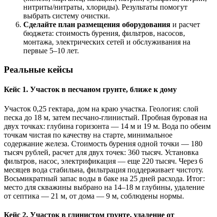
нитриты/нитраты, хлориды). Результаты помогут
выбрать систему очистки.
Сделайте план размещения оборудования
и расчет
бюджета: стоимость бурения, фильтров, насосов,
монтажа, электрических сетей и обслуживания на
первые 5–10 лет.
Реальные кейсы
Кейс 1. Участок в песчаном грунте, ближе к дому
Участок 0,25 гектара, дом на краю участка. Геология: слой
песка до 18 м, затем песчано-глинистый. Пробная буровая на
двух точках: глубина горизонта — 14 м и 19 м. Вода по обеим
точкам чистая по качеству на старте, минимальное
содержание железа. Стоимость бурения одной точки — 180
тысяч рублей, расчет для двух точек: 360 тысяч. Установка
фильтров, насос, электрификация — еще 220 тысяч. Через 6
месяцев вода стабильна, фильтрация поддерживает чистоту.
Восьмикратный запас воды в баке на 25 дней расхода. Итог:
место для скважины выбрано на 14–18 м глубины, удаление
от септика — 21 м, от дома — 9 м, соблюдены нормы.
Кейс 2. Участок в глинистом грунте, удаление от