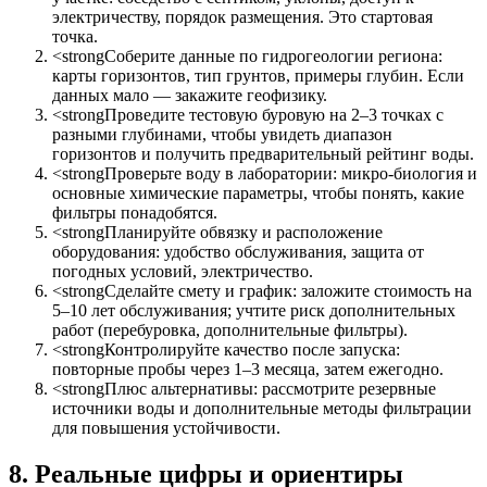
электричеству, порядок размещения. Это стартовая
точка.
<strongСоберите данные по гидрогеологии региона:
карты горизонтов, тип грунтов, примеры глубин. Если
данных мало — закажите геофизику.
<strongПроведите тестовую буровую на 2–3 точках с
разными глубинами, чтобы увидеть диапазон
горизонтов и получить предварительный рейтинг воды.
<strongПроверьте воду в лаборатории: микро-биология и
основные химические параметры, чтобы понять, какие
фильтры понадобятся.
<strongПланируйте обвязку и расположение
оборудования: удобство обслуживания, защита от
погодных условий, электричество.
<strongСделайте смету и график: заложите стоимость на
5–10 лет обслуживания; учтите риск дополнительных
работ (перебуровка, дополнительные фильтры).
<strongКонтролируйте качество после запуска:
повторные пробы через 1–3 месяца, затем ежегодно.
<strongПлюс альтернативы: рассмотрите резервные
источники воды и дополнительные методы фильтрации
для повышения устойчивости.
8. Реальные цифры и ориентиры