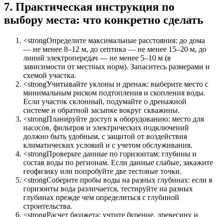
7. Практическая инструкция по
выбору места: что конкретно сделать
<strongОпределите максимальные расстояния: до дома
— не менее 8–12 м, до септика — не менее 15–20 м, до
линий электропередач — не менее 5–10 м (в
зависимости от местных норм). Запаситесь размерами и
схемой участка.
<strongУчитывайте уклоны и дренаж: выберите место с
минимальным риском подтопления и скопления воды.
Если участок склонный, подумайте о дренажной
системе и обратной засыпке вокруг скважины.
<strongПланируйте доступ к оборудованию: место для
насосов, фильтров и электрических подключений
должно быть удобным, с защитой от воздействия
климатических условий и с учетом обслуживания.
<strongПроверьте данные по горизонтам: глубины и
состав воды по регионам. Если данные слабые, закажите
геофизику или попробуйте две тестовые точки.
<strongСоберите пробы воды на разных глубинах: если в
горизонты вода различается, тестируйте на разных
глубинах прежде чем определиться с глубиной
строительства.
<strongРасчет бюджета: учтите бурение, древесину и