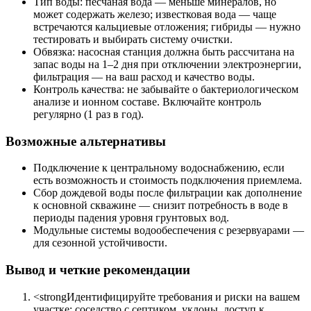
Тип воды: песчаная вода — меньше минералов, но
может содержать железо; известковая вода — чаще
встречаются кальциевые отложения; гибриды — нужно
тестировать и выбирать систему очистки.
Обвязка: насосная станция должна быть рассчитана на
запас воды на 1–2 дня при отключении электроэнергии,
фильтрация — на ваш расход и качество воды.
Контроль качества: не забывайте о бактериологическом
анализе и ионном составе. Включайте контроль
регулярно (1 раз в год).
Возможные альтернативы
Подключение к центральному водоснабжению, если
есть возможность и стоимость подключения приемлема.
Сбор дождевой воды после фильтрации как дополнение
к основной скважине — снизит потребность в воде в
периоды падения уровня грунтовых вод.
Модульные системы водообеспечения с резервуарами —
для сезонной устойчивости.
Вывод и четкие рекомендации
<strongИдентифицируйте требования и риски на вашем
участке: соседство с септиком, уклоны, доступ к