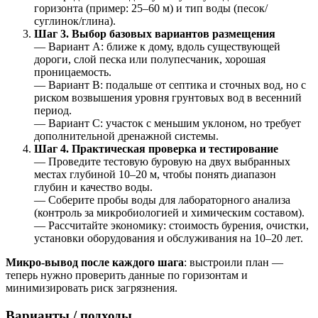
горизонта (пример: 25–60 м) и тип воды (песок/
суглинок/глина).
Шаг 3. Выбор базовых вариантов размещения
— Вариант A: ближе к дому, вдоль существующей
дороги, слой песка или полупесчаник, хорошая
проницаемость.
— Вариант B: подальше от септика и сточных вод, но с
риском возвышения уровня грунтовых вод в весенний
период.
— Вариант C: участок с меньшим уклоном, но требует
дополнительной дренажной системы.
Шаг 4. Практическая проверка и тестирование
— Проведите тестовую буровую на двух выбранных
местах глубиной 10–20 м, чтобы понять диапазон
глубин и качество воды.
— Соберите пробы воды для лабораторного анализа
(контроль за микробиологией и химическим составом).
— Рассчитайте экономику: стоимость бурения, очистки,
установки оборудования и обслуживания на 10–20 лет.
Микро-вывод после каждого шага
: выстроили план —
теперь нужно проверить данные по горизонтам и
минимизировать риск загрязнения.
Варианты / подходы