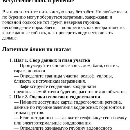
Вступление: боль и решение
Вы просто хотите пить чистую воду без забот. Но любые шаги
по бурению могут обернуться затратами, задержками и
головной болью: не тот грунт, неверная глубина,
несоблюдение норм. Здесь — конкретика: как выбрать место,
какие данные собрать, как проверить воду и что делать
дальше.
Логичные блоки по шагам
Шаг 1. Сбор данных и план участка
— Пронумеруйте основные зоны: дом, баня, септик,
гараж, дорожки.
— Определите границы участка, рельеф, уклоны,
близость к источникам загрязнения.
— Зафиксируйте геоданные: координаты
предполагаемой точки бурения, расстояния до объектов.
Шаг 2. Оценка геологии и гидрогеологии
— Найдите доступные карты гидрогеологии региона,
данные по глубине залегания водоносных горизонтов и
типам грунтов.
— Если нет данных — закажите геофизику: георазведку
или электротермальные зондирования.
— Определите ожидаемую глубину водоносного