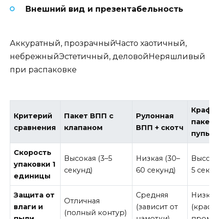
Внешний вид и презентабельность
Аккуратный, прозрачныйЧасто хаотичный,
небрежныйЭстетичный, деловойНеряшливый
при распаковке
Крафт
Критерий
Пакет ВПП с
Рулонная
пакет 
сравнения
клапаном
ВПП + скотч
пупыр
Скорость
Высокая (3–5
Низкая (30–
Высока
упаковки 1
секунд)
60 секунд)
5 секун
единицы
Защита от
Средняя
Низкая
Отличная
влаги и
(зависит от
(крафт
(полный контур)
пыли
намотки)
промок