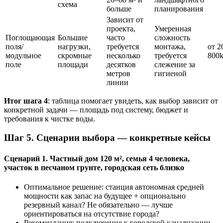
схема
больше
планирования
Зависит от
проекта,
Умеренная
Поглощающая
Большие
часто
сложность
поля/
нагрузки,
требуется
монтажа,
от 2
модульное
скромные
несколько
требуется
800
поле
площади
десятков
слежение за
метров
гигиеной
линии
Итог шага 4
: таблица помогает увидеть, как выбор зависит от
конкретной задачи — площадь под систему, бюджет и
требования к чистке воды.
Шаг 5. Сценарии выбора — конкретные кейсы
Сценарий 1. Частный дом 120 м², семья 4 человека,
участок в песчаном грунте, городская сеть близко
Оптимальное решение: станция автономная средней
мощности как запас на будущее + опционально
резервный канал? Не обязательно — лучше
ориентироваться на отсутствие города?
Рекомендация: подключение к городской канализации,