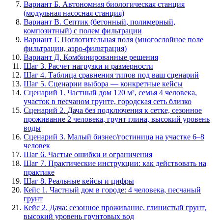
Вариант Б. Автономная биологическая станция
(модульная насосная станция)
Вариант В. Септик (бетонный, полимерный,
композитный) с полем фильтрации
Вариант Г. Поглотительная поля (многослойное поле
фильтрации, аэро-фильтрация)
Вариант Д. Комбинированные решения
Шаг 3. Расчет нагрузки и размерности
Шаг 4. Таблица сравнения типов под ваш сценарий
Шаг 5. Сценарии выбора — конкретные кейсы
Сценарий 1. Частный дом 120 м², семья 4 человека,
участок в песчаном грунте, городская сеть близко
Сценарий 2. Дача без подключения к сетке, сезонное
проживание 2 человека, грунт глина, высокий уровень
воды
Сценарий 3. Малый бизнес/гостиница на участке 6–8
человек
Шаг 6. Частые ошибки и ограничения
Шаг 7. Практические инструкции: как действовать на
практике
Шаг 8. Реальные кейсы и цифры
Кейс 1. Частный дом в городе: 4 человека, песчаный
грунт
Кейс 2. Дача: сезонное проживание, глинистый грунт,
высокий уровень грунтовых вод