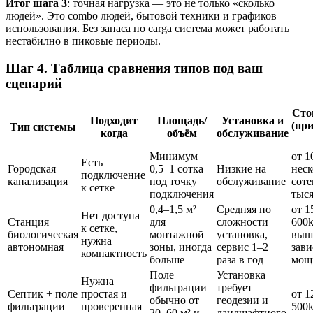
Итог шага 3
: точная нагрузка — это не только «сколько
людей». Это combo людей, бытовой техники и графиков
использования. Без запаса по carga система может работать
нестабилно в пиковые периоды.
Шаг 4. Таблица сравнения типов под ваш
сценарий
Сто
Подходит
Площадь/
Установка и
(пр
Тип системы
когда
объём
обслуживание
Минимум
от 1
Есть
Городская
0,5–1 сотка
Низкие на
нес
подключение
канализация
под точку
обслуживание
соте
к сетке
подключения
тыс
0,4–1,5 м²
Средняя по
от 1
Нет доступа
Станция
для
сложности
600k
к сетке,
биологическая
монтажной
установка,
выш
нужна
автономная
зоны, иногда
сервис 1–2
зави
компактность
больше
раза в год
мощ
Поле
Установка
Нужна
фильтрации
требует
Септик + поле
простая и
от 1
обычно от
геодезии и
фильтрации
проверенная
500
20–60 м² и
ландшафтного