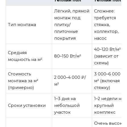
Лёгкий, прямой
Сложнее:
монтаж под
требуется
Тип монтажа
плитку/
стяжка,
плиточные
коллектор,
покрытия
насос
40–120 Вт/м²
Средняя
80–150 Вт/м²
(зависит от
мощность на м²
схемы)
Стоимость
3 000–6 000 ₽/
2 000–4 000 ₽/
монтажа за м²
м² (включая
м²
(примерно)
стяжку)
1–3 дня на
1–2 недели на
Сроки установки
небольшой
крупный
участок
комплекс
Очень высокая