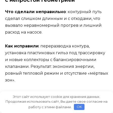
с непростой геометрией
Что сделали неправильно
: контурный путь
сделал слишком длинным и с отходами, что
вызвало неравномерный прогрев и лишний
расход на насосе.
Как исправили
: переразводка контура,
установка пластиковых гильз под трассировку
и новые коллекторы с балансировочными
клапанами. Результат: экономия энергии,
ровный тепловой режим и отсутствие «мёртвых
зон».
Кейс 3. Ванная комната 8 м²: ошибка
Этот сайт использует cookie для хранения данных.
Продолжая использовать сайт, Вы даете свое согласие на
с покрытием
работу с этими файлами.
OK