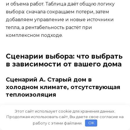
и объема работ. Таблица даёт общую логику
выбора: сначала сокращаем потери, затем
добавляем управление и новые источники
тепла, а рентабельность растёт при
комплексном подходе.
Сценарии выбора: что выбрать
в зависимости от вашего дома
Сценарий А. Старый дом в
холодном климате, отсутствующая
теплоизоляция
Этот сайт использует cookie для хранения данных.
шаг 1: выполнить аудитационные
Продолжая использовать сайт, Вы даете свое согласие на
мероприятия — утепление чердака, замена
работу с этими файлами.
OK
окон на энергоэффективные, уплотнение