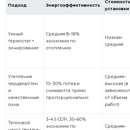
Стоимост
Подход
Энергоэффективность
установки
Умный
Средняя 8–18%
Низкая–
термостат +
экономии по
средняя
зонирование
отоплению
Утепление
Средняя–
чердака/стен
10–30% потери
высокая (в
и
снижаются прямо
зависимос
качественные
пропорционально
от объема
окна
работ)
3–4.5 COP, 30–60%
Тепловой
экономии по
Средняя–
насос (воздух-