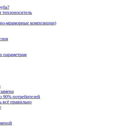
руба?
и теплоноситель
рно-мраморные композиции)
елия
по параметрам
ы
 замена
но 90% потребителей
ь всё правильно
е
аменой