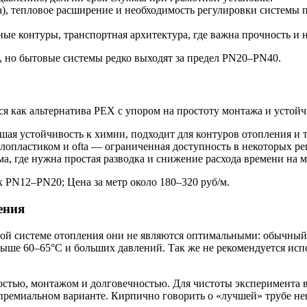
а), тепловое расширение и необходимость регулировки системы 
е контуры, транспортная архитектура, где важна прочность и 
, но бытовые системы редко выходят за предел PN20–PN40.
ся как альтернатива PEX с упором на простоту монтажа и устой
ошая устойчивость к химии, подходит для контуров отопления и 
лопластиком и ofta — ограниченная доступность в некоторых ре
, где нужна простая разводка и снижение расхода времени на 
 PN12–PN20; Цена за метр около 180–320 руб/м.
ения
овой системе отопления они не являются оптимальными: обычны
ше 60–65°C и больших давлений. Так же не рекомендуется испо
стью, монтажом и долговечностью. Для чистоты эксперимента 
 премиальном варианте. Кирпично говорить о «лучшей» трубе не