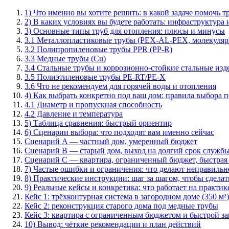
1) Что именно вы хотите решить: в какой задаче помочь т
2) В каких условиях вы будете работать: инфраструктура 
3) Основные типы труб для отопления: плюсы и минусы
3.1 Металлопластиковые трубы (PEX-AL-PEX, молекуля
3.2 Полипропиленовые трубы PPR (PP-R)
3.3 Медные трубы (Cu)
3.4 Стальные трубы и коррозионно-стойкие стальные изд
3.5 Полиэтиленовые трубы PE-RT/PE-X
3.6 Что не рекомендуем для горячей воды и отопления
4) Как выбрать конкретно под ваш дом: правила выбора 
4.1 Диаметр и пропускная способность
4.2 Давление и температура
5) Таблица сравнения: быстрый ориентир
6) Сценарии выбора: что подходят вам именно сейчас
Сценарий A — частный дом, умеренный бюджет
Сценарий B — старый дом, выход на долгий срок служб
Сценарий C — квартира, ограниченный бюджет, быстрая
7) Частые ошибки и ограничения: что делают неправиль
8) Практические инструкции: шаг за шагом, чтобы сделат
9) Реальные кейсы и конкретика: что работает на практик
Кейс 1: трёхконтурная система в загородном доме (350 м²)
Кейс 2: реконструкция старого дома под медные трубы
Кейс 3: квартира с ограниченным бюджетом и быстрой з
10) Вывод: чёткие рекомендации и план действий