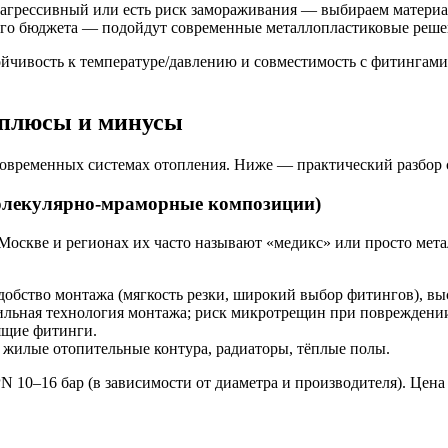
ь агрессивный или есть риск замораживания — выбираем матери
ого бюджета — подойдут современные металлопластиковые реше
йчивость к температуре/давлению и совместимость с фитингами
 плюсы и минусы
современных системах отопления. Ниже — практический разбор
олекулярно-мраморные композиции)
оскве и регионах их часто называют «медикс» или просто метал
удобство монтажа (мягкость резки, широкий выбор фитингов), в
ильная технология монтажа; риск микротрещин при повреждении
ящие фитинги.
жилые отопительные контура, радиаторы, тёплые полы.
N 10–16 бар (в зависимости от диаметра и производителя). Цена 