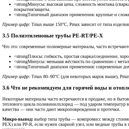
<strongМинусы: высокая цена, сложность монтажа (сварк
покрытия/защиты.
<strongТипичный диапазон применения: крупные и сложны
Пример цифр:
Tmax выше 150°C, Pmax зависит от типа изделия
3.5 Полиэтиленовые трубы PE-RT/PE-X
Что это: современные полимерные материалы, часто встречают
<strongПлюсы: гибкость, простая сварка/соединение, хор
<strongМинусы: меньшая жёсткость по сравнению с метал
<strongТипичный диапазон применения: современные дома
Пример цифр:
Tmax 80–90°C (для некоторых марок выше), Pmax
3.6 Что не рекомендуем для горячей воды и отопл
Некоторые материалы часто встречаются в продаже, но в быт
теплового цикла поливинилхлорид — под ударом температур вы
качества — они часто дают микроповреждения и протечки.
Микро-вывод:
выбор типа трубы — компромисс между стоимо
PEX) или PP-R, если нужен сварной узел, или медные трубы в