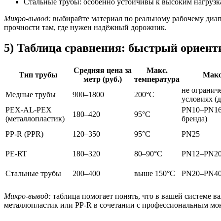
Стальные трубы: особенно устойчивы к высоким нагрузк
Микро-вывод:
выбирайте материал по реальному рабочему диап
прочности там, где нужен надёжный дорожник.
5) Таблица сравнения: быстрый ориент
Средняя цена за
Макс.
Тип трубы
Макс
метр (руб.)
температура
не огранич
Медные трубы
900–1800
200°C
условиях (д
PEX-AL-PEX
PN10–PN16 
180–420
95°C
(металлопластик)
бренда)
PP-R (PPR)
120–350
95°C
PN25
PE-RT
180–320
80–90°C
PN12–PN2
Стальные трубы
200–400
выше 150°C
PN20–PN4
Микро-вывод:
таблица помогает понять, что в вашей системе в
металлопластик или PP-R в сочетании с профессиональным мо