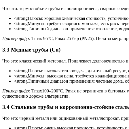
Что это: термостойкие трубы из полипропилена, сварные соеди
<strongПлюсы: хорошая химическая стойкость, устойчивос
<strongМинусы: требует сварного монтажа, есть риск пер
<strongТипичный диапазон применения: отопление, водо
Пример цифр:
Tmax 95°C, Pmax 25 бар (PN25). Цена за метр: пр
3.3 Медные трубы (Cu)
Что это: классический материал. Привлекает долговечностью и
<strongПлюсы: высокая теплоотдача, длительный ресурс,
<strongМинусы: высокая цена, требуется квалифицирова
<strongТипичный диапазон применения: частные дома, об
Пример цифр:
Tmax100–200°C, Pmax не ограничен в бытовых ус
существенно дороже альтернатив.
3.4 Стальные трубы и коррозионно-стойкие стал
Что это: черный металл или оцинкованный металлопрокат, при
<strongПлюсы: очень высокая прочность, устойчивость к