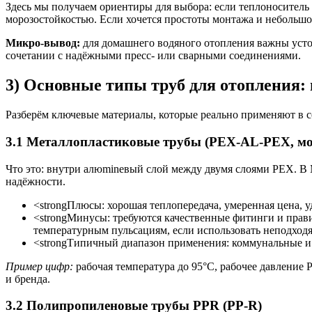
Здесь мы получаем ориентиры для выбора: если теплоносител
морозостойкостью. Если хочется простоты монтажа и небольш
Микро-вывод:
для домашнего водяного отопления важны усто
сочетании с надёжными пресс- или сварными соединениями.
3) Основные типы труб для отопления:
Разберём ключевые материалы, которые реально применяют в 
3.1 Металлопластиковые трубы (PEX-AL-PEX, м
Что это: внутри алюmineвый слой между двумя слоями PEX. В М
надёжности.
<strongПлюсы: хорошая теплопередача, умеренная цена, 
<strongМинусы: требуются качественные фитинги и прав
температурным пульсациям, если использовать неподход
<strongТипичный диапазон применения: коммунальные и 
Пример цифр:
рабочая температура до 95°C, рабочее давление P
и бренда.
3.2 Полипропиленовые трубы PPR (PP-R)