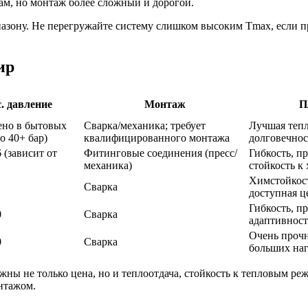
ам, но монтаж более сложный и дорогой.
азону. Не перегружайте систему слишком высоким Tmax, если п
ир
. давление
Монтаж
П
ено в бытовых
Сварка/механика; требует
Лучшая тепл
о 40+ бар)
квалифицированного монтажа
долговечнос
(зависит от
Фитинговые соединения (пресс/
Гибкость, п
механика)
стойкость к
Химстойкост
Сварка
доступная ц
Гибкость, п
0
Сварка
адаптивност
Очень прочн
0
Сварка
больших наг
ажны не только цена, но и теплоотдача, стойкость к тепловым 
нтажом.