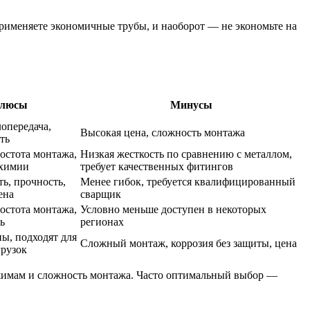
рименяете экономичные трубы, и наоборот — не экономьте на
люсы
Минусы
опередача,
Высокая цена, сложность монтажа
ть
ростота монтажа,
Низкая жесткость по сравнению с металлом,
 химии
требует качественных фитингов
ь, прочность,
Менее гибок, требуется квалифицированный
ена
сварщик
ростота монтажа,
Условно меньше доступен в некоторых
ь
регионах
ы, подходят для
Сложный монтаж, коррозия без защиты, цена
рузок
режимам и сложность монтажа. Часто оптимальный выбор —