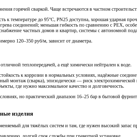
нения горячей сваркой. Чаще встречаются в частном строительс
ть к температуре до 95°C, PN25 доступна, хорошая ударная прочн
егрева соединений; меньшая гибкость по сравнению с PEX, особ
снабжение частных домов и квартир, системы с автономной пода
имерно 120–350 руб/м, зависит от диаметра.
 отличной теплопередачей, а ещё химически нейтрален к воде.
 стойкость к коррозии в нормальных условиях, надёжные соедине
нный монтаж (сварка), эпизодически — риск электрохимической
ъекты, где нужно максимальное качество и долговечность.
ловиях, но практический диапазон 16–25 бар в бытовой фурниту
ьные изделия
меняемый для тяжёлых систем и там, где нужен высокий запас п
 давлению, долгий срок службы при грамотной установке.