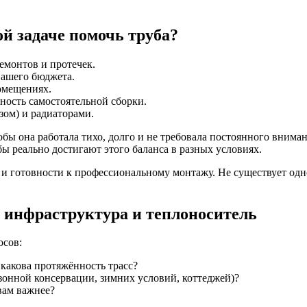
ой задаче помочь труба?
емонтов и протечек.
вашего бюджета.
омещениях.
ность самостоятельной сборки.
зом) и радиаторами.
бы она работала тихо, долго и не требовала постоянного вниман
бы реально достигают этого баланса в разных условиях.
 и готовности к профессиональному монтажу. Не существует од
ь: инфраструктура и теплоноситель
осов:
 какова протяжённость трасс?
езонной консервации, зимних условий, коттеджей)?
вам важнее?