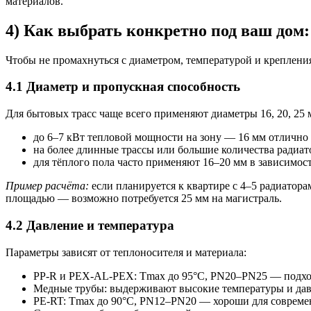
материалов.
4) Как выбрать конкретно под ваш дом
Чтобы не промахнуться с диаметром, температурой и креплени
4.1 Диаметр и пропускная способность
Для бытовых трасс чаще всего применяют диаметры 16, 20, 25 
до 6–7 кВт тепловой мощности на зону — 16 мм отлично 
на более длинные трассы или большие количества радиато
для тёплого пола часто применяют 16–20 мм в зависимос
Пример расчёта:
если планируется к квартире с 4–5 радиатора
площадью — возможно потребуется 25 мм на магистраль.
4.2 Давление и температура
Параметры зависят от теплоносителя и материала:
PP-R и PEX-AL-PEX: Tmax до 95°C, PN20–PN25 — подход
Медные трубы: выдерживают высокие температуры и давл
PE-RT: Tmax до 90°C, PN12–PN20 — хороши для совреме