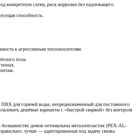
под конкретную схему, риск коррозии без надлежащего
несущая способность.
чивость к агрессивным теплоносителям.
тёплого пола.
гионах.
монтаж.
й ПВХ для горячей воды, непредназначенный для постоянного
льзовать дешёвые варианты с «быстрой сваркой» без контроля
в большинстве домов оптимальны металлопластик (PEX-AL-
правильно: лучше — адаптированная под задачу связка