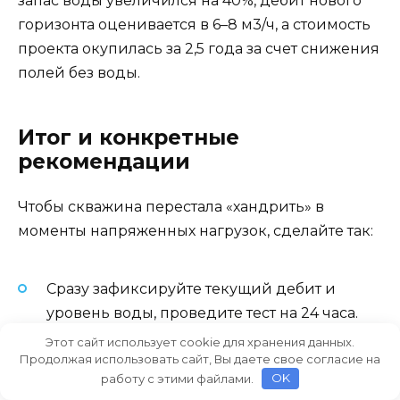
запас воды увеличился на 40%, дебит нового
горизонта оценивается в 6–8 м3/ч, а стоимость
проекта окупилась за 2,5 года за счет снижения
полей без воды.
Итог и конкретные
рекомендации
Чтобы скважина перестала «хандрить» в
моменты напряженных нагрузок, сделайте так:
Сразу зафиксируйте текущий дебит и
уровень воды, проведите тест на 24 часа.
Это даст вам базу для сравнения по всем
Этот сайт использует cookie для хранения данных.
Продолжая использовать сайт, Вы даете свое согласие на
последующим действиям.
работу с этими файлами.
OK
Начните с локального ремонта — очистка