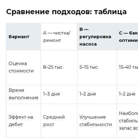
Сравнение подходов: таблица
B —
А — чистка/
C — бак
Вариант
регулировка
ремонт
оптими
насоса
Оценка
8–25 тыс
5–15 тыс
15–40 т
стоимости
Время
1–3 дня
1–2 дня
1–2 дня
выполнения
Наибол
Эффект на
Средний
Улучшение
стабил
дебит
рост
стабильности
запас в