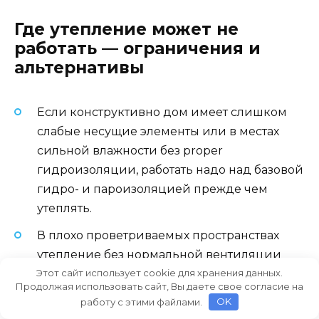
Где утепление может не
работать — ограничения и
альтернативы
Если конструктивно дом имеет слишком
слабые несущие элементы или в местах
сильной влажности без proper
гидроизоляции, работать надо над базовой
гидро- и пароизоляцией прежде чем
утеплять.
В плохо проветриваемых пространствах
утепление без нормальной вентиляции
Этот сайт использует cookie для хранения данных.
может привести к накоплению влаги и
Продолжая использовать сайт, Вы даете свое согласие на
плесени — здесь необходима продуманная
работу с этими файлами.
OK
вентиляционная система.