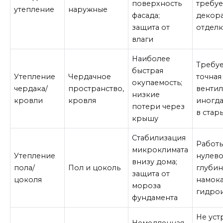
поверхность
требуе
утепление
наружные
фасада;
декор
защита от
отделк
влаги
Наиболее
Требуе
быстрая
Утепление
Чердачное
точная
окупаемость;
чердака/
пространство,
вентил
низкие
кровли
кровля
иногд
потери через
в стар
крышу
Стабилизация
Работ
микроклимата
Утепление
нулев
внизу дома;
пола/
Пол и цоколь
глубин
защита от
цоколя
намок
мороза
гидро
фундамента
Не уст