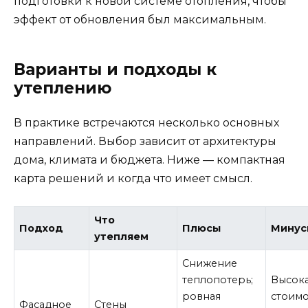
подготовки к новой системе отопления, чтобы
эффект от обновления был максимальным.
Варианты и подходы к
утеплению
В практике встречаются несколько основных
направлений. Выбор зависит от архитектуры
дома, климата и бюджета. Ниже — компактная
карта решений и когда что имеет смысл.
Что
Подход
Плюсы
Минус
утепляем
Снижение
теплопотерь;
Высок
ровная
стоимо
Фасадное
Стены