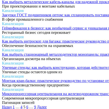
Как выбрать металлические кабель-каналы для надежной прокл
При проектировании и монтаже кабельных
Канализация
Закупки ГОСТ подшипников оптом: как спланировать поставки
В сфере промышленного снабжения
Канализация
Геймификация в бизнесе: как необычный сервис и уникальная 
Ресторанный бизнес сегодня переживает
Канализация
Как выбрать интроскоп для багажа: практическое руководство
Обеспечение безопасности на охраняемых
Канализация
Как выбрать стационарный металлодетектор монопанель: практ
Организация досмотра на объектах
Канализация
Уличные стенды: как выбрать конструкцию, которая действител
Уличные стенды остаются одним из
Канализация
Монтаж кран-балки: практическое руководство по установке от
Когда производственному предприятию
Канализация
Микропроцессорная централизация на железнодорожном транспо
Современная микропроцессорная централизация
Пагинация записей
Назад
1
…
4
5
6
…
9
Далее