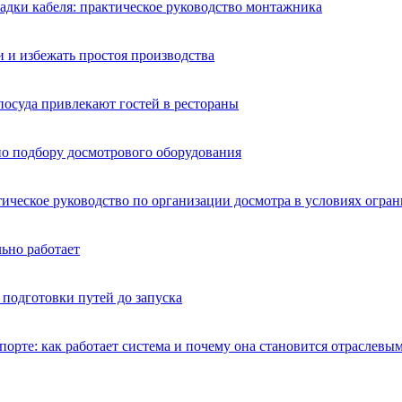
адки кабеля: практическое руководство монтажника
 и избежать простоя производства
посуда привлекают гостей в рестораны
 по подбору досмотрового оборудования
ическое руководство по организации досмотра в условиях огра
ьно работает
 подготовки путей до запуска
рте: как работает система и почему она становится отраслевы